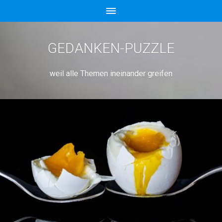
GEDANKEN-PUZZLE
weil alle Themen ineinander greifen