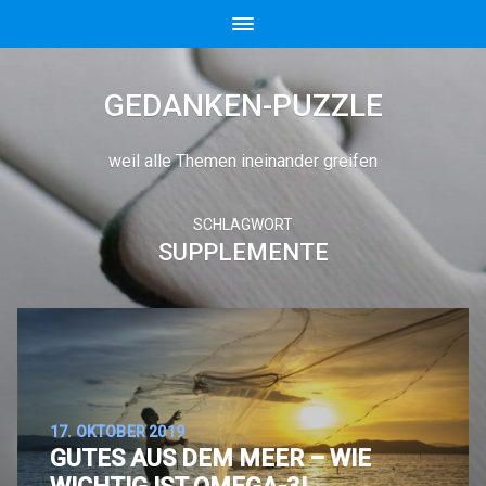
GEDANKEN-PUZZLE
weil alle Themen ineinander greifen
SCHLAGWORT
SUPPLEMENTE
17. OKTOBER 2019
GUTES AUS DEM MEER – WIE